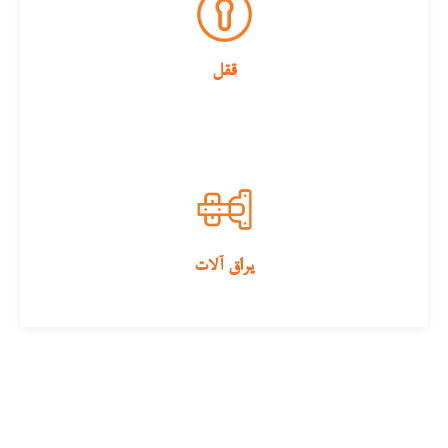
ققل
یراق آلات