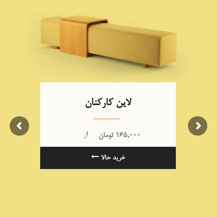
لاین کارکنان
از
165,000
تومان
خرید حالا