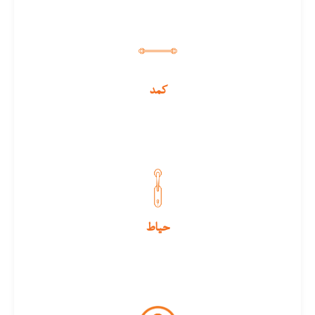
کمد
حیاط