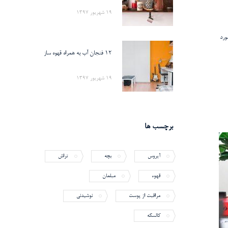
19 شهریور 1397
ورد
12 فنجان آب به همراه قهوه ساز
19 شهریور 1397
برچسب ها
آیروس
بچه
تراش
قهوه
مبلمان
مراقبت از پوست
نوشیدنی
کالسکه