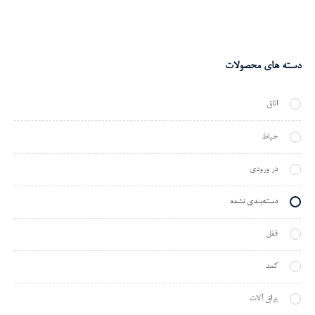
دسته های محصولات
اتاق
حیاط
در ورودی
دسته‌بندی نشده
ققل
کمد
یراق آلات