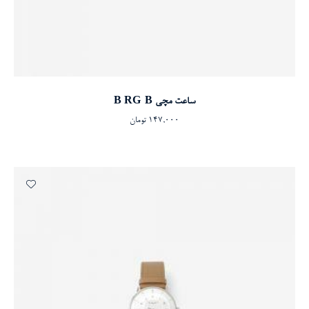
افزودن به سبد خرید
ساعت مچی B RG-B
147,000
تومان