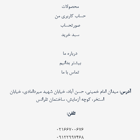
محصولات
حساب کاربری من
صورتحساب
سبد خرید
درباره ما
بیشتر بدانیم
تماس با ما
آدرس:
میدان امام خمینی، حسن آباد، خیابان شهید میردامادی، خیابان
استخر، کوچه آزمایش، ساختمان تلرانس
تلفن:
02166700676
09122997468