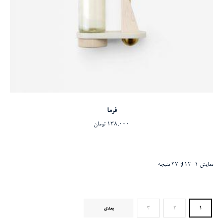
افزودن به سبد خرید
فرما
138,000
تومان
نمایش 1–12 از 27 نتیجه
1
2
3
بعدی