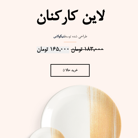
لاین کارکنان
طراحی شده توسط
نیکولاس
183,000
تومان
165,000
تومان
خرید حالا (: