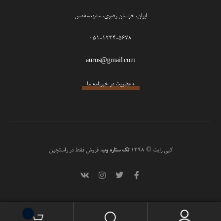
ایران، خراسان رضوی، مشهدمقدس
051-1234-5678
auros@gmail.com
+ عضویت در خبرنامه ما
کپی رایت © 1398
تک ستاره وب.
فروش فقط در راستچین
0