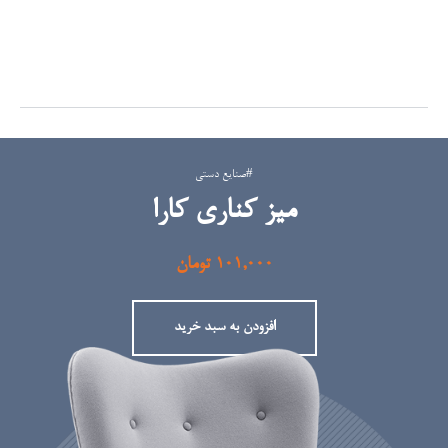
#صنایع دستی
میز کناری کارا
101,000
تومان
افزودن به سبد خرید